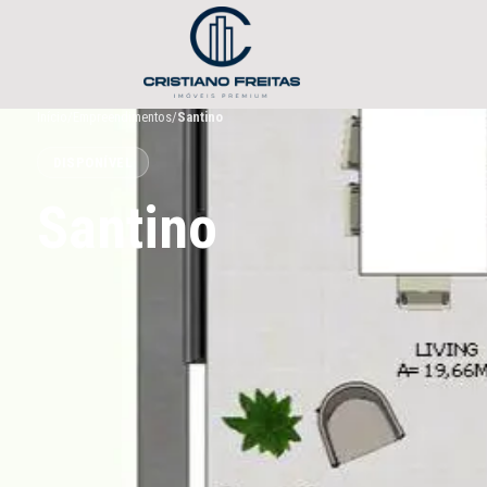
Início
/
Empreendimentos
/
Santino
DISPONÍVEL
Santino