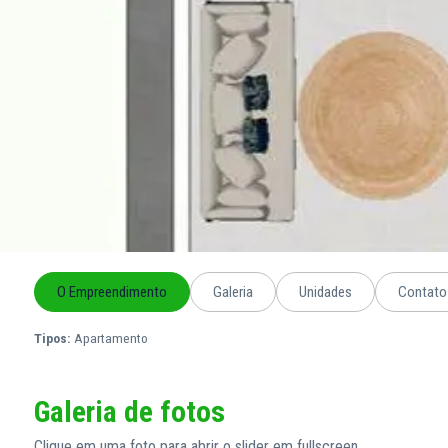
O Empreendimento
Galeria
Unidades
Contato
Tipos:
Apartamento
Galeria de fotos
Clique em uma foto para abrir o slider em fullscreen.