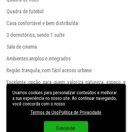
Quadra de futebol

Casa confortável e bem distribuída:

3 dormitórios, sendo 1 suíte

Sala de cinema

Ambientes amplos e integrados

Região tranquila, com fácil acesso urbano

Excelente opção para quem valoriza natureza, espaço e 
lazer ao ar livre

Usamos cookies para personalizar conteúdos e melhorar
a sua experiência no nosso site. Ao continuar navegando,
Um imóvel raro, que une localização estratégica, 
você concorda com o nosso
infraestrutura de lazer e um cenário natural encantador, 
perfeito para viver momentos inesquecíveis com a família 
Termos de Uso
Política de Privacidade
e amigos.

Concordar
📍 Agende sua visita e conheça de perto essa 