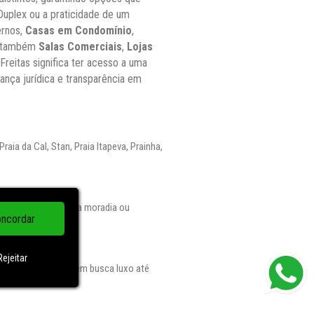
Duplex ou a praticidade de um
rnos,
Casas em Condomínio
,
os também
Salas Comerciais
,
Lojas
Freitas significa ter acesso a uma
ança jurídica e transparência em
aia da Cal, Stan, Praia Itapeva, Prainha,
ma de escolhas para moradia ou
ncordar
Rejeitar
atendendo desde quem busca luxo até