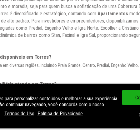
ento e moradia, seja para quem busca a sofisticação de uma Cobertura 
orres é diversificado e estratégico, contando com
Apartamentos
mode
de alto padrão. Para investidores e empreendedores, disponibilizam
egiadas como Predial, Engenho Velho e Igra Norte. Escolher a Cristiano 
dinâmica de bairros como Stan, Faxinal e Igra Sul, proporcionando segur
 disponíveis em Torres?
 em diversas regiões, incluindo Praia Grande, Centro, Predial, Engenho Velho, Pr
liária atende em Torres?
 empreendimentos e edifícios distintos na cidade, oferecendo uma ampla ga
Co
s para personalizar conteúdos e melhorar a sua experiência
. Ao continuar navegando, você concorda com o nosso
s encontro em Torres?
Termos de Uso
Política de Privacidade
domínio, Cobertura Duplex, Studio, Sobrado, Casa e Terreno em Condomínio, 
iais com a Cristiano Freitas em Torres?