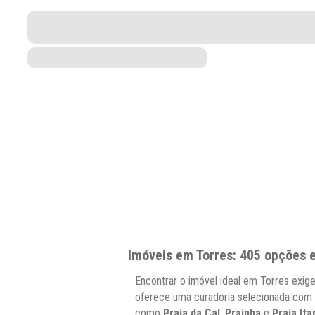
Imóveis em Torres: 405 opções 
Encontrar o imóvel ideal em Torres exi
oferece uma curadoria selecionada com 
como
Praia da Cal
,
Prainha
e
Praia It