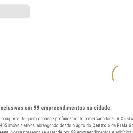
exclusivas em 99 empreendimentos na cidade
ge o suporte de quem conhece profundamente o mercado local. A
Crist
405 imóveis ativos, abrangendo desde o agito do
Centro
e da
Praia G
apeva
. Nossa presença se estende por 99 empreendimentos e edifícios d