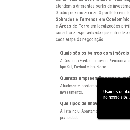
atendem a diferentes perfis de investim
Studio próximo ao mar. O portfólio em T
Sobrados
e
Terrenos em Condomínio
e
Áreas de Terra
em localizações privil
consultoria especializada que entende a 
cada etapa da negociação.
Quais são os bairros com imóveis
A Cristiano Freitas - Imóveis Premium atua
Igra Sul, Faxinal e Igra Norte.
Quantos empreendimentos a imobi
Atualmente, contamos com ofertas em 99
Usamos cookie
investimento.
no nosso site
Que tipos de imóveis residenciai
A lista inclui Apartamento, Casa em Con
praticidade.
Existem opções de imóveis comerc