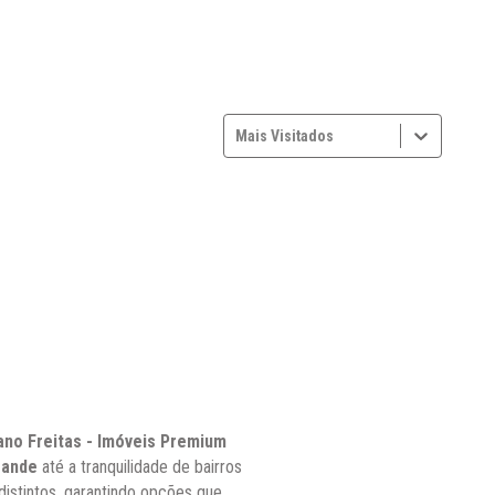
Mais Visitados
iano Freitas - Imóveis Premium
rande
até a tranquilidade de bairros
istintos, garantindo opções que