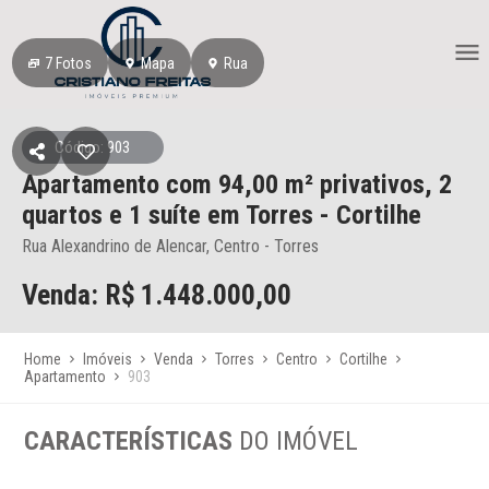
7
Fotos
Mapa
Rua
Código: 903
Apartamento
com 94,00 m² privativos,
2
quartos e 1 suíte
em Torres
- Cortilhe
Rua Alexandrino de Alencar, Centro - Torres
Venda: R$
1.448.000,00
Home
Imóveis
Venda
Torres
Centro
Cortilhe
Apartamento
903
CARACTERÍSTICAS
DO IMÓVEL