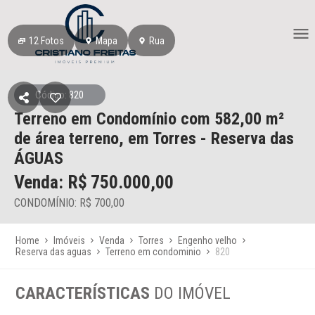
12
Fotos
Mapa
Rua
Código: 820
Terreno em Condomínio
com 582,00 m²
de área terreno,
em Torres
- Reserva das
ÁGUAS
Venda: R$
750.000,00
CONDOMÍNIO: R$ 700,00
Home
Imóveis
Venda
Torres
Engenho velho
Reserva das aguas
Terreno em condominio
820
CARACTERÍSTICAS
DO IMÓVEL