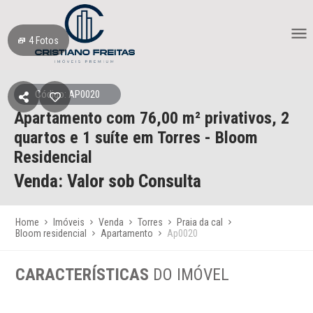
4
Fotos
Código: AP0020
Apartamento
com 76,00 m² privativos,
2
quartos e 1 suíte
em Torres
- Bloom
Residencial
Venda: Valor sob Consulta
Home
Imóveis
Venda
Torres
Praia da cal
Bloom residencial
Apartamento
Ap0020
CARACTERÍSTICAS
DO IMÓVEL