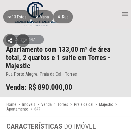
13
Fotos
Mapa
Rua
Código: 647
Apartamento
com 133,00 m² de área
total,
2 quartos e 1 suíte
em Torres
-
Majestic
Rua Porto Alegre, Praia da Cal - Torres
Venda: R$
890.000,00
Home
Imóveis
Venda
Torres
Praia da cal
Majestic
Apartamento
647
CARACTERÍSTICAS
DO IMÓVEL