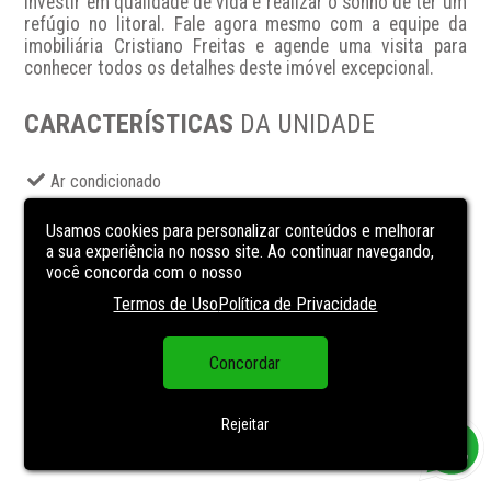
investir em qualidade de vida e realizar o sonho de ter um 
refúgio no litoral. Fale agora mesmo com a equipe da 
imobiliária Cristiano Freitas e agende uma visita para 
conhecer todos os detalhes deste imóvel excepcional.
CARACTERÍSTICAS
DA UNIDADE
Ar condicionado
área de serviço
Usamos cookies para personalizar conteúdos e melhorar
churrasqueira
a sua experiência no nosso site. Ao continuar navegando,
você concorda com o nosso
Cozinha
Termos de Uso
Política de Privacidade
Elevador
Garagem
Concordar
Sacada
Salão de Festas
Rejeitar