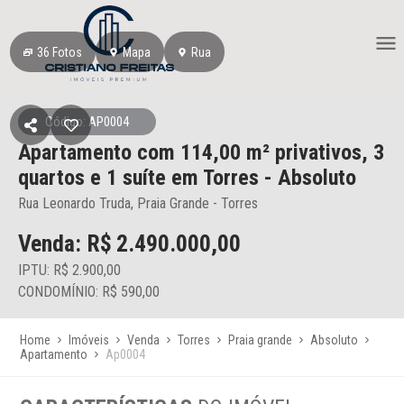
36
Fotos
Mapa
Rua
Código: AP0004
Apartamento
com 114,00 m² privativos,
3
quartos e 1 suíte
em Torres
- Absoluto
Rua Leonardo Truda, Praia Grande - Torres
Venda: R$
2.490.000,00
IPTU: R$ 2.900,00
CONDOMÍNIO: R$ 590,00
Home
Imóveis
Venda
Torres
Praia grande
Absoluto
Apartamento
Ap0004