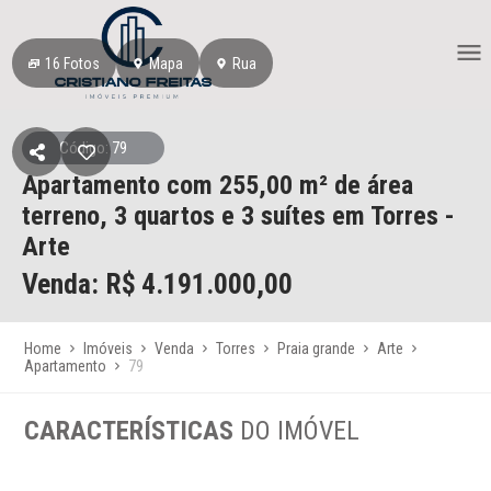
16
Fotos
Mapa
Rua
Código: 79
Apartamento
com 255,00 m² de área
terreno,
3 quartos e 3 suítes
em Torres
-
Arte
Venda: R$
4.191.000,00
Home
Imóveis
Venda
Torres
Praia grande
Arte
Apartamento
79
CARACTERÍSTICAS
DO IMÓVEL