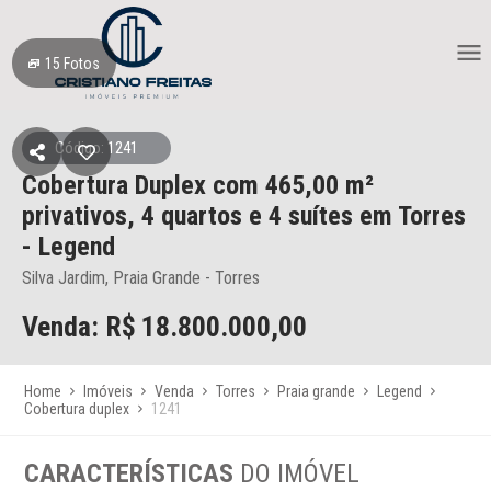
15
Fotos
Código: 1241
Cobertura Duplex
com 465,00 m²
privativos,
4 quartos e 4 suítes
em Torres
- Legend
Silva Jardim, Praia Grande - Torres
Venda: R$
18.800.000,00
Home
Imóveis
Venda
Torres
Praia grande
Legend
Cobertura duplex
1241
CARACTERÍSTICAS
DO IMÓVEL