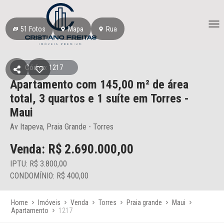
51
Fotos
Mapa
Rua
Código: 1217
Apartamento
com 145,00 m² de área
total,
3 quartos e 1 suíte
em Torres
-
Maui
Av Itapeva, Praia Grande - Torres
Venda: R$
2.690.000,00
IPTU: R$ 3.800,00
CONDOMÍNIO: R$ 400,00
Home
Imóveis
Venda
Torres
Praia grande
Maui
Apartamento
1217