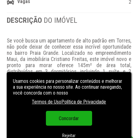
Vagas
2
DESCRIÇÃO
DO IMÓVEL
Se você busca um apartamento de alto padrão em Torres, 
não pode deixar de conhecer essa incrível oportunidade 
no bairro Praia Grande. Localizado no empreendimento 
Maui, da imobiliária Cristiano Freitas, este imóvel novo e 
pronto para morar oferece 145m² de área total, 
distribuídos em 3 dormitórios, incluindo 1 suíte, e 2 
banheiros. Com 2 vagas de garagem, o apartamento 
Usamos cookies para personalizar conteúdos e melhorar
proporciona praticidade e conforto para toda a família. 
a sua experiência no nosso site. Ao continuar navegando,
Com acabamentos de qualidade, este imóvel se destaca 
você concorda com o nosso
pela modernidade e elegância, garantindo um ambiente 
Termos de Uso
Política de Privacidade
aconchegante e sofisticado. Aproveite a chance de viver 
em um dos melhores bairros de Torres, em um 
apartamento que reúne estilo e funcionalidade. Agende 
Concordar
sua visita e apaixone-se por essa excelente opção de 
moradia!
Rejeitar