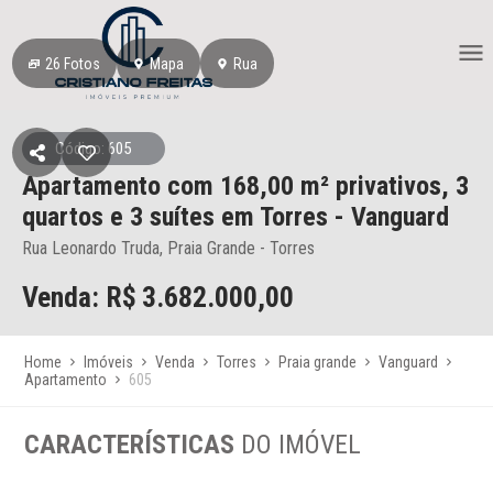
26
Fotos
Mapa
Rua
Código: 605
Apartamento
com 168,00 m² privativos,
3
quartos e 3 suítes
em Torres
- Vanguard
Rua Leonardo Truda, Praia Grande - Torres
Venda: R$
3.682.000,00
Home
Imóveis
Venda
Torres
Praia grande
Vanguard
Apartamento
605
CARACTERÍSTICAS
DO IMÓVEL