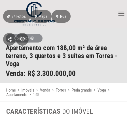
34
Fotos
Mapa
Rua
Código: 148
Apartamento
com 188,00 m² de área
terreno,
3 quartos e 3 suítes
em Torres
-
Voga
Venda: R$
3.300.000,00
Home
Imóveis
Venda
Torres
Praia grande
Voga
Apartamento
148
CARACTERÍSTICAS
DO IMÓVEL