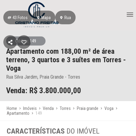
43
Fotos
Mapa
Rua
Código: 149
Apartamento
com 188,00 m² de área
terreno,
3 quartos e 3 suítes
em Torres
-
Voga
Rua Silva Jardim, Praia Grande - Torres
Venda: R$
3.800.000,00
Home
Imóveis
Venda
Torres
Praia grande
Voga
Apartamento
149
CARACTERÍSTICAS
DO IMÓVEL