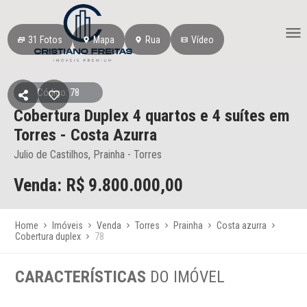
31
Fotos
Mapa
Rua
Vídeo
Código: 78
Cobertura Duplex
4 quartos e 4 suítes
em
Torres
- Costa Azurra
Julio de Castilhos, Prainha - Torres
Venda: R$
9.800.000,00
Home
Imóveis
Venda
Torres
Prainha
Costa azurra
Cobertura duplex
78
CARACTERÍSTICAS
DO IMÓVEL