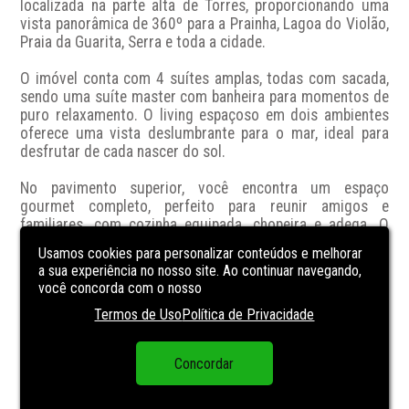
localizada na parte alta de Torres, proporcionando uma 
vista panorâmica de 360º para a Prainha, Lagoa do Violão, 
Praia da Guarita, Serra e toda a cidade.

O imóvel conta com 4 suítes amplas, todas com sacada, 
sendo uma suíte master com banheira para momentos de 
puro relaxamento. O living espaçoso em dois ambientes 
oferece uma vista deslumbrante para o mar, ideal para 
desfrutar de cada nascer do sol.

No pavimento superior, você encontra um espaço 
gourmet completo, perfeito para reunir amigos e 
familiares, com cozinha equipada, chopeira e adega. O 
terraço aberto oferece uma vista única para a Lagoa do 
Usamos cookies para personalizar conteúdos e melhorar
Violão e o mar, além de um exclusivo ofurô coberto, 
a sua experiência no nosso site. Ao continuar navegando,
garantindo conforto e sofisticação em qualquer estação 
você concorda com o nosso
do ano.

Termos de Uso
Política de Privacidade
Se você busca exclusividade, conforto e uma vista 
inesquecível, essa cobertura é para você!

Concordar
Agende sua visita agora: (51) 99656-9215