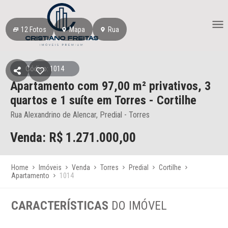
12
Fotos
Mapa
Rua
Código: 1014
Apartamento
com 97,00 m² privativos,
3
quartos e 1 suíte
em Torres
- Cortilhe
Rua Alexandrino de Alencar, Predial - Torres
Venda: R$
1.271.000,00
Home
Imóveis
Venda
Torres
Predial
Cortilhe
Apartamento
1014
CARACTERÍSTICAS
DO IMÓVEL