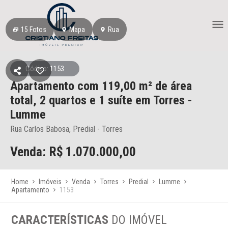
15
Fotos
Mapa
Rua
Código: 1153
Apartamento
com 119,00 m² de área
total,
2 quartos e 1 suíte
em Torres
-
Lumme
Rua Carlos Babosa, Predial - Torres
Venda: R$
1.070.000,00
Home
Imóveis
Venda
Torres
Predial
Lumme
Apartamento
1153
CARACTERÍSTICAS
DO IMÓVEL