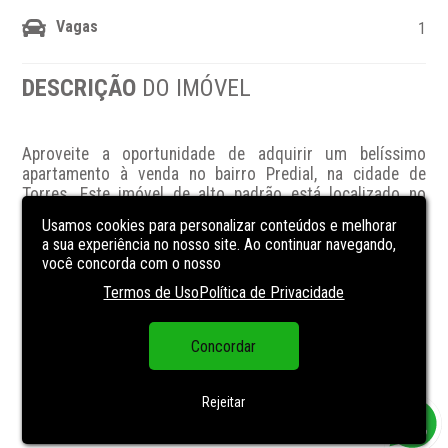
Vagas
1
DESCRIÇÃO
DO IMÓVEL
Aproveite a oportunidade de adquirir um belíssimo 
apartamento à venda no bairro Predial, na cidade de 
Torres. Este imóvel de alto padrão está localizado no 
empreendimento Lumme, com uma área total de 119m². 
Usamos cookies para personalizar conteúdos e melhorar
Com 2 dormitórios, sendo 1 suíte, e 2 banheiros, este 
a sua experiência no nosso site. Ao continuar navegando,
apartamento oferece todo o conforto e comodidade que 
você concorda com o nosso
você procura. Além disso, o condomínio conta com uma 
Termos de Uso
Política de Privacidade
piscina para os momentos de lazer e relaxamento. Com 1 
vaga de garagem, você terá toda a praticidade que 
precisa no seu dia a dia. Não perca a chance de morar em 
Concordar
um lugar tão especial, entre em contato com a imobiliária 
Cristiano Freitas e agende uma visita!
Rejeitar