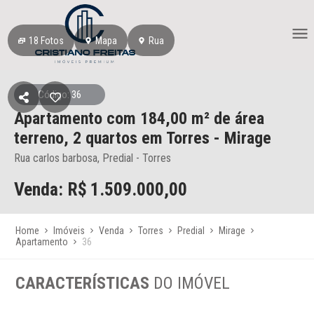
18
Fotos
Mapa
Rua
Código: 36
Apartamento
com 184,00 m² de área
terreno,
2 quartos
em Torres
- Mirage
Rua carlos barbosa, Predial - Torres
Venda: R$
1.509.000,00
Home
Imóveis
Venda
Torres
Predial
Mirage
Apartamento
36
CARACTERÍSTICAS
DO IMÓVEL