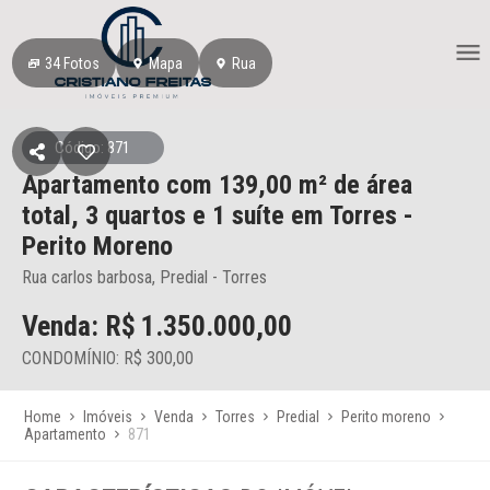
34
Fotos
Mapa
Rua
Código: 871
Apartamento
com 139,00 m² de área
total,
3 quartos e 1 suíte
em Torres
-
Perito Moreno
Rua carlos barbosa, Predial - Torres
Venda: R$
1.350.000,00
CONDOMÍNIO: R$ 300,00
Home
Imóveis
Venda
Torres
Predial
Perito moreno
Apartamento
871