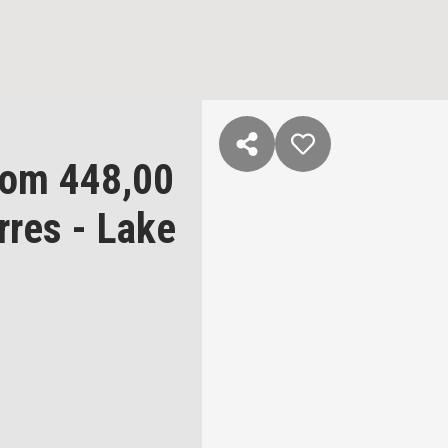
om 448,00
rres
- Lake